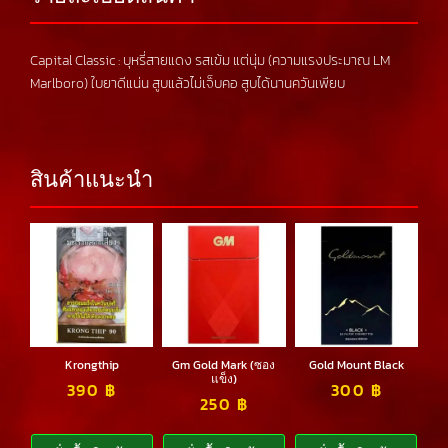
Capital Classic : บุหรี่สายแดง รสเข้ม แต่นุ่ม (ความแรงประมาณ LM
Marlboro) ใบยาดีแน่น สูบแล้วไม่เจ็บคอ สูบได้นานควันเพียบ
สินค้าแนะนำ
Krongthip
Gm Gold Mark (ซอง
Gold Mount Black
แข็ง)
390
฿
300
฿
250
฿